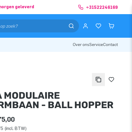
morgen geleverd
+31522246169
Over ons
Service
Contact
A MODULAIRE
RMBAAN - BALL HOPPER
75,00
5 (incl. BTW)