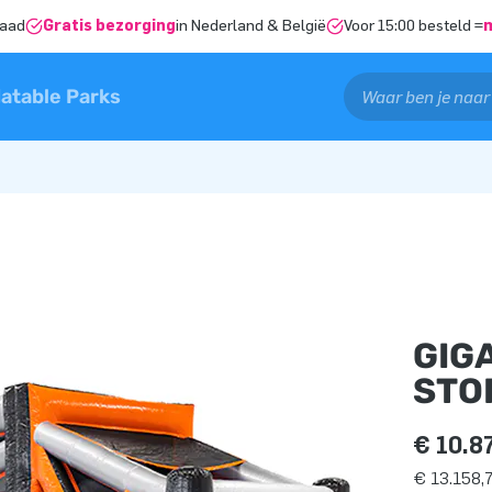
raad
Gratis bezorging
in Nederland & België
Voor 15:00 besteld =
latable Parks
GIG
STO
€ 10.8
€ 13.158,7