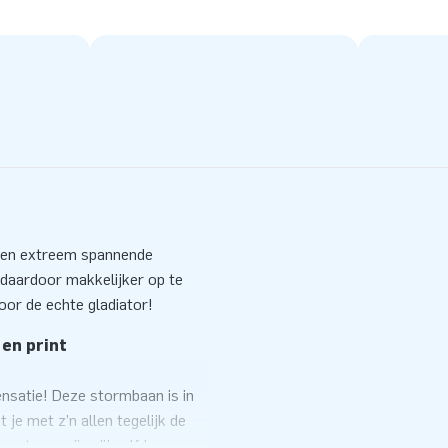
 een extreem spannende
 daardoor makkelijker op te
or de echte gladiator!
 en print
nsatie! Deze stormbaan is in
je met z’n allen tegelijk de
enten creëer jij zelf jouw