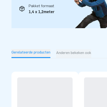
in de lucht laten springen. Daar zijn we trots op! Ons team
Pakket formaat
en logistiek medewerkers zijn echte ‘creators of greatness’
1,4 x 1,2meter
opblaasattracties op grootse wijze. Dankzij hen zijn onze 
professionele service en levering, over al ter wereld!
Gerelateerde producten
Anderen bekeken ook