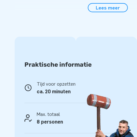
ideale stormbaan. Hoe meer elementen, hoe langer de storm
Lees meer
stormbaanelementen zijn ook los van elkaar te gebruiken. 
of print en je hebt jouw unieke, duidelijk herkenbare storm
Alle stormbaanelementen worden compleet gel
Dit mega stormbanenassortiment is vakkundig opgebouwd 
materialen. De hoogglans pvc-doeken zijn makkelijk schoo
Praktische informatie
veel gebruikers. In samenwerking met het Keurmerk instituu
modulaire stormbaanelementen gekeurd en gecertificeerd. W
blowers, verankeringsmateriaal, een transportzak en een dui
Tijd voor opzetten
alles compleet voor een mooie beleving!
ca. 20 minuten
Koop dit unieke stormbaanelement Ball Hopper en bezorg 
leven!
Max. totaal
Meer dan 15.000 klanten vertrouwen al op JB
8 personen
In de ruim 15 jaar dat we bestaan hebben we meer dan 15.