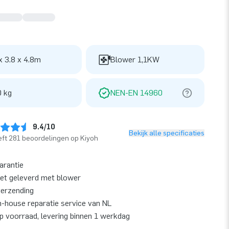
x 3.8 x 4.8m
Blower 1,1KW
 kg
NEN-EN 14960
9.4/10
Bekijk alle specificaties
ft 281 beoordelingen op Kiyoh
garantie
et geleverd met blower
verzending
n-house reparatie service van NL
op voorraad, levering binnen 1 werkdag