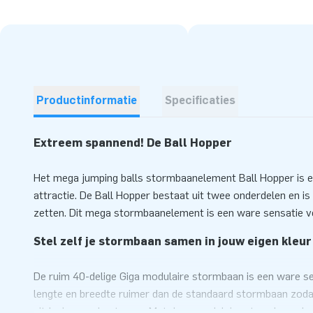
Productinformatie
Specificaties
Extreem spannend! De Ball Hopper
Het mega jumping balls stormbaanelement Ball Hopper is
attractie. De Ball Hopper bestaat uit twee onderdelen en is
zetten. Dit mega stormbaanelement is een ware sensatie vo
Stel zelf je stormbaan samen in jouw eigen kleur
De ruim 40-delige Giga modulaire stormbaan is een ware se
lengte en breedte ruimer dan de standaard stormbaan zodat 
uitdaging aan kunt gaan. Met deze modulaire stormbaanelem