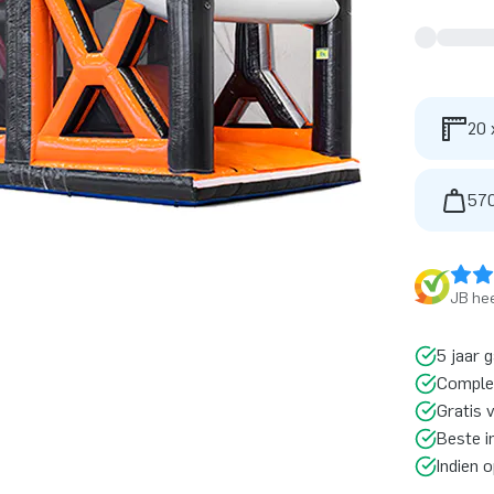
20 
570
JB hee
5 jaar 
Comple
Gratis 
Beste i
Indien 