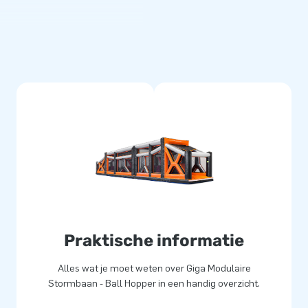
baan. Oneindig lang! Alle
Kies ze in jouw gewenste kleur
baan. Een echte eyecatcher!
everd
met de hoogste kwaliteit
n te houden en geschikt voor
t uit Zoetermeer zijn alle
e leveren ze inclusief
delijke handleiding. Zo heb je
jouw klanten de dag van hun
Praktische informatie
Alles wat je moet weten over Giga Modulaire
Stormbaan - Ball Hopper in een handig overzicht.
000 mensen wereldwijd een gat