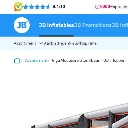
9.4/10
4000+
op voor
JB Inflatables
JB Promotions
JB Inf
Assortiment
Aanbiedingen
Nieuw
Inspiratie
Assortiment
Giga Modulaire Stormbaan - Ball Hopper