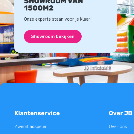
SHOWROOM VAN
1500M2
Onze experts staan voor je klaar!
Showroom bekijken
Klantenservice
Over JB
Zwembadspelen
Over ons