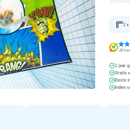
2 x
JB hee
1 jaar g
Gratis 
Beste i
Indien 