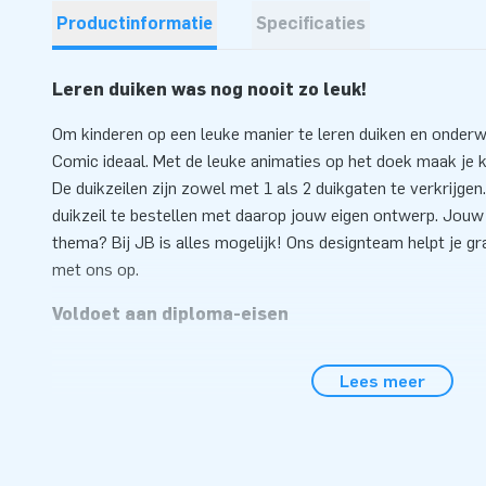
Productinformatie
Specificaties
Leren duiken was nog nooit zo leuk!
Om kinderen op een leuke manier te leren duiken en onderw
Comic ideaal. Met de leuke animaties op het doek maak je 
De duikzeilen zijn zowel met 1 als 2 duikgaten te verkrijgen
duikzeil te bestellen met daarop jouw eigen ontwerp. Jouw
thema? Bij JB is alles mogelijk! Ons designteam helpt je g
met ons op.
Voldoet aan diploma-eisen
Bij JB ontwerpen en produceren wij al jarenlang opblaasbare
Lees meer
iedereen te gebruiken zijn. Het duikzeil voldoet bovendien 
foamrand bovenaan het duikzeil blijft het doek drijven. Het 
uitgerold en op de gewenste plek drijven. De zwemles kan 
Kwaliteit en duurzaam