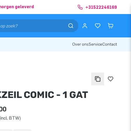
morgen geleverd
+31522246169
Over ons
Service
Contact
ZEIL COMIC - 1 GAT
00
incl. BTW)