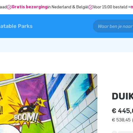
raad
Gratis bezorging
in Nederland & België
Voor 15:00 besteld =
latable Parks
DUIK
€ 445,
€ 538,45 (