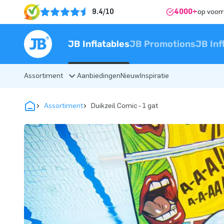
9.4/10
4000+
op voor
JB Inflatables
JB Promotions
JB Inf
Assortiment
Aanbiedingen
Nieuw
Inspiratie
Assortiment
Duikzeil Comic - 1 gat