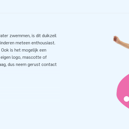
ater zwemmen, is dit duikzeil
kinderen meteen enthousiast.
. Ook is het mogelijk een
 eigen logo, mascotte of
raag, dus neem gerust contact
 attracties die veilig en door
aan de diploma-eisen. Door de
zeil heb je eenvoudig en snel
beginnen!