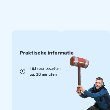
Al onze zwembadspelen zijn gemaakt van sterke, hoogfre
900 gram/m2. Zo garanderen wij de kwaliteit van onze pro
daarnaast ook nog eens een handige beschermlaag die best
invloeden van open water. Zo blijft de print jarenlang mooi
producten. Je krijgt één jaar garantie op het duikzeil.
Koop dit handige duikzeil voor in jouw zwembad en laat ki
kennismaken met onder water zwemmen!
Praktische informatie
Meer dan 15.000 klanten kozen ook voor JB
Tijd voor opzetten
JB laat al meer dan 15 jaar mensen wereldwijd een gat in de 
ca. 10 minuten
Ons team van designers, ontwikkelaars en logistiek medew
opblaasattracties op grootse wijze! Klanten zijn verzeker
service en levering. Zij noemen ons niet voor niets ook wel 