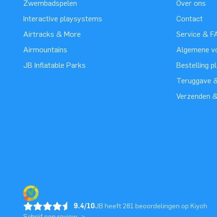
Zwembadspelen
Over ons
Interactive playsystems
Contact
Airtracks & More
Service & F
Airmountains
Algemene v
JB Inflatable Parks
Bestelling p
Teruggave &
Verzenden 
9.4/10
JB heeft 281 beoordelingen op Kiyoh
Schrijf een review ->