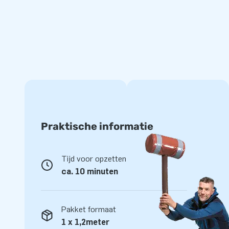
JB Inflatables: de beste service en garantie
JB Inflatables is producent van springkussens en andere in
bubbeltenten en andere artikelen worden naar meer dan 75
werken alleen met de allerbeste mensen en materialen. En 
je bij ons op het juiste adres. Natuurlijk krijg je garantie o
dome tent. Is er iets mis, dan staan we voor je klaar!
Praktische informatie
Tijd voor opzetten
ca. 10 minuten
Pakket formaat
1 x 1,2meter