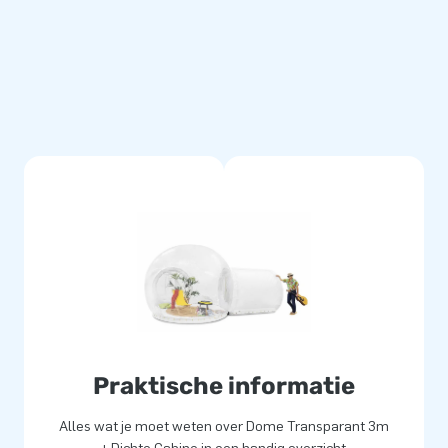
flatables. Onze opblaasbare
 landen geëxporteerd. Wij
ook voor de beste service ben
p je opblaasbare doorzichtige
Praktische informatie
Alles wat je moet weten over Dome Transparant 3m