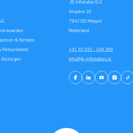
JB Inflatable B.V.
Ampère 10
AQ
7942 DD Meppel
oorwaarden
Nederland
laatsen & Betalen
 Retourbeleid
+31 (0) 522 - 246 169
& Bezorgen
info@jb-inflatables.nl