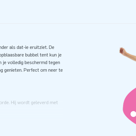
er als dat-ie eruitziet. De
opblaasbare bubbel tent kun je
en je volledig beschermd tegen
g genieten. Perfect om neer te
 orde. Hij wordt geleverd met
rne blower. En dat opzetten
deze opblaasbare bubbel tent en