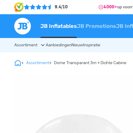
9.4/10
4000+
op voor
JB Inflatables
JB Promotions
JB Inf
Assortiment
Aanbiedingen
Nieuw
Inspiratie
Assortiment
Dome Transparant 3m + Dichte Cabine