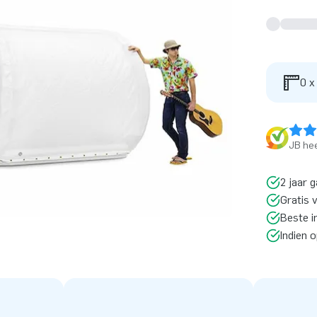
0 x
JB hee
2 jaar g
Gratis 
Beste i
Indien 