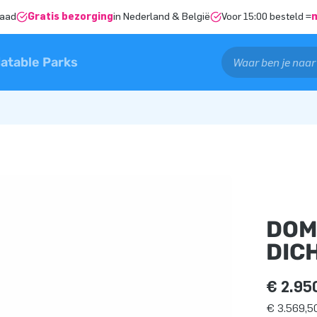
raad
Gratis bezorging
in Nederland & België
Voor 15:00 besteld =
latable Parks
DOM
DIC
€ 2.95
€ 3.569,50