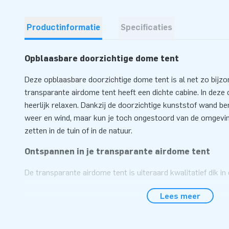
Productinformatie
Specificaties
Opblaasbare doorzichtige dome tent
Deze opblaasbare doorzichtige dome tent is al net zo bijzond
transparante airdome tent heeft een dichte cabine. In deze 
heerlijk relaxen. Dankzij de doorzichtige kunststof wand b
weer en wind, maar kun je toch ongestoord van de omgevin
zetten in de tuin of in de natuur.
Ontspannen in je transparante airdome tent
De transparante airdome tent is uiteraard kwalitatief dik in
alles wat je nodig hebt om hem op te zetten, inclusief inte
Lees meer
gaat heel snel en gemakkelijk. Ideaal toch? Stap binnen in 
ontspan. Je zult zien: het is goed toeven in je eigen bubbel.