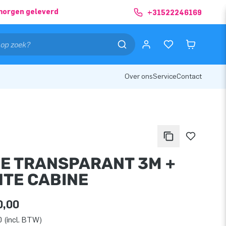
morgen geleverd
+31522246169
Over ons
Service
Contact
E TRANSPARANT 3M +
HTE CABINE
0,00
 (incl. BTW)