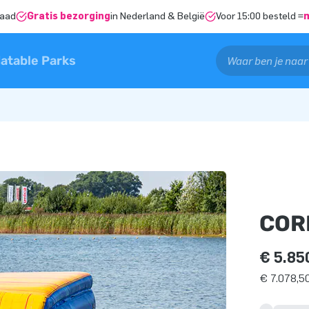
raad
Gratis bezorging
in Nederland & België
Voor 15:00 besteld =
latable Parks
COR
€ 5.85
€ 7.078,50