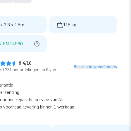
 x 3.3 x 1.5m
115 kg
N-EN 14960
9.4/10
Bekijk alle specificaties
ft 281 beoordelingen op Kiyoh
arantie
verzending
n-house reparatie service van NL
op voorraad, levering binnen 1 werkdag