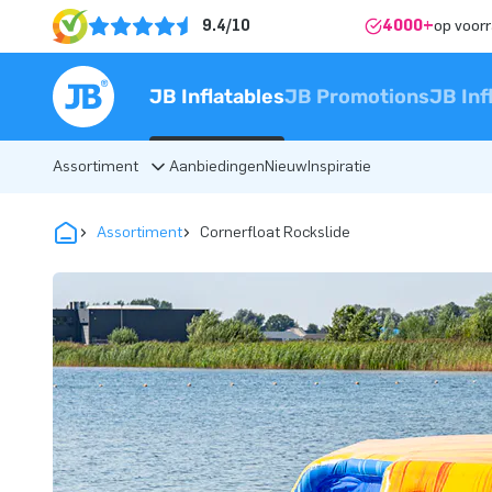
9.4/10
4000+
op voor
JB Inflatables
JB Promotions
JB Inf
Assortiment
Aanbiedingen
Nieuw
Inspiratie
Assortiment
Cornerfloat Rockslide