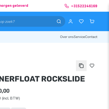
morgen geleverd
+31522246169
Over ons
Service
Contact
NERFLOAT ROCKSLIDE
0,00
 (incl. BTW)