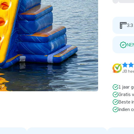
3.3
NE
JB hee
1 jaar g
Gratis 
Beste i
Indien 