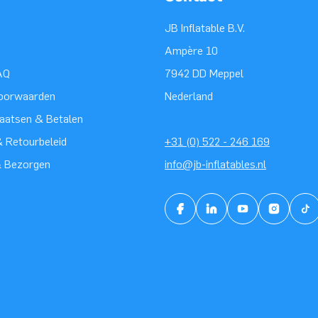
JB Inflatable B.V.
Ampère 10
AQ
7942 DD Meppel
oorwaarden
Nederland
laatsen & Betalen
 Retourbeleid
+31 (0) 522 - 246 169
& Bezorgen
info@jb-inflatables.nl