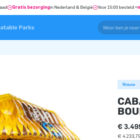
raad
Gratis bezorging
in Nederland & België
Voor 15:00 besteld =
latable Parks
Nieuw
CAB
BOU
€ 3.49
€ 4.233,79