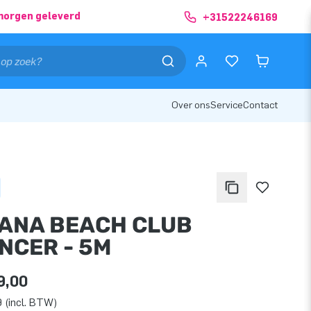
morgen geleverd
+31522246169
Over ons
Service
Contact
ANA BEACH CLUB
NCER - 5M
9,00
 (incl. BTW)