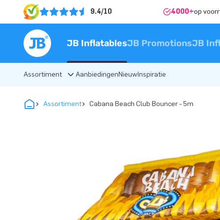
9.4/10
4000+
op voor
JB Inflatables
JB Promotions
JB Inf
Assortiment
Aanbiedingen
Nieuw
Inspiratie
Assortiment
Cabana Beach Club Bouncer - 5m