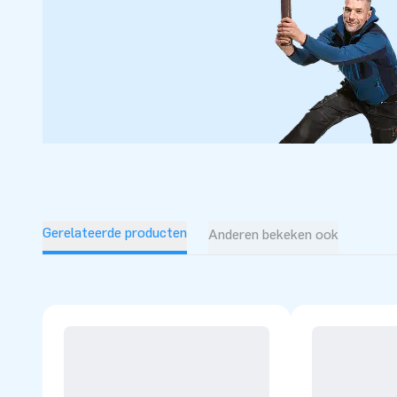
opblaasbare producten. Onze opblaasbare artikelen worde
geëxporteerd. Durf jij de sprong te wagen?
Gerelateerde producten
Anderen bekeken ook