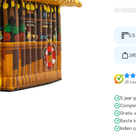
5.5
186
JB hee
5 jaar 
Comple
Gratis 
Beste i
Indien 