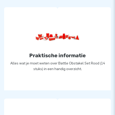
een parcours en geniet van een spannende battle met
vrienden, familie of collega’s!
De leukste opblaasbare obstacles direct uit
voorraad leverbaar
JB Inflatables is de grootste springkussenfabrikant van
Europa en levert opblaasbare springkussens, opblaasbare
attracties en andere opblaas items aan klanten over de hele
Praktische informatie
wereld. Meer dan 3000 inflatables zijn op voorraad en dus
direct leverbaar. Maar ook een heel nieuw opblaasbaar
Alles wat je moet weten over Battle Obstakel Set Rood (14
paintball obstakel laten ontwerpen kan, bijvoorbeeld in een
stuks) in een handig overzicht.
eigen design of met eigen kleuren, teksten en logo’s. Niets is
te gek! Neem contact met ons op om de mogelijkheden te
bespreken.