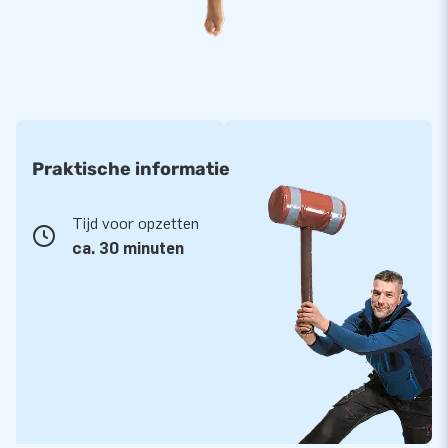
- Battle obstakel rocket (1,88 x 1,88 x 3 m)
- Battle obstakel wall long (1 x 2 x 1,2 m)
- Battle obstakel block long (1,5 x 1,5 x 2,5 m)
- Battle obstakel triangleblock long (1,1 x 1,2 x 1,5 m)
Praktische informatie
- Battle obstakel cilinder (1 x 1 x 1,20 m)
Tijd voor opzetten
- Battle obstakel disc (2 x 2 x 0,75 m)
ca. 30 minuten
- Battle obstakel triangle (1 x 1,5 x 1,82 m)
Behalve met deze opblaasbare lasergame obstakels wordt
de set geleverd met een blower, handleiding en transportzak.
Je hebt alleen nog een geschikte pijl-en-boog of gun nodig en
je kunt loos gaan met je spel. Duik achter de inflatables om
te schuilen of ren van obstakel naar obstakel om dichter bij
de ‘vijand’ te komen. Maak van de opblaasbare spelelementen