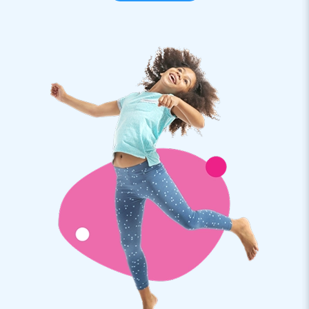
In deze Battle obstakel set zitten wel 14 verschillende
opblaasbare luchtdichte obstacles in rood (op volgorde foto
- van links naar rechts):
(Dit is een samenvoeging van de
set 6 stuks
+
set 8
stuks
. Dit is op aanvraag te bestellen)
- Battle obstakel triangle block (1,1 x 1,2 x 1 m)
- Battle obstakel rectangle (1,25 x 1,25 x 1,5 m)
- Battle obstakel beam long (0,5 x 3 x 0,65 m)
- Battle obstakel Scottish (,33 x 1,37 x 1,36 m)
- Battle obstakel cilinder long (1,25 x 1,25 x 2 m)
- Battle obstakel beam (1 x 2,55 x 1 m)
- Battle obstakel block (1,5 x 1,5 x 1,5 m)