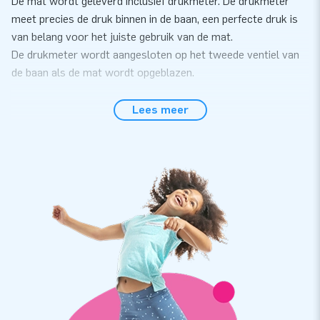
De mat wordt geleverd inclusief drukmeter. De drukmeter
meet precies de druk binnen in de baan, een perfecte druk is
van belang voor het juiste gebruik van de mat.
De drukmeter wordt aangesloten op het tweede ventiel van
de baan als de mat wordt opgeblazen.
Flexibiliteit
Lees meer
De Airtrack maxi een vlakke en volledig luchtdichte mat met
de hoogte van 33 cm. De mat is licht van gewicht en
daardoor makkelijk te vervoeren en verplaatsen. Door de
druk in de mat aan te passen door middel van het ventiel kan
de hardheid van de mat worden bepaald.
Uitbreidbaar
De Airtrack heeft een lengte van maar liefst 10 meter en een
breedte van 2,8 meter. Is er meer ruime of lengte nodig, dan
zijn de matten koppelbaar door middel van de TrackConnect
die door middel van klittenband de matten aan elkaar koppelt.