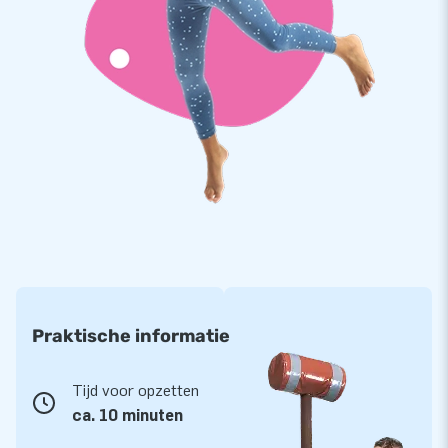
Maatwerk
Naast de standaard Airtracks die op voorraad zijn, is het ook
mogelijk om een Airtrack te maken in uw eigen gewenste
kleuren. Inclusief opdruk. Dit kan bijvoorbeeld interessant zijn
voor sponsoren. Deze kunnen wij leveren in ca. 4 weken.
Vraag ons naar de mogelijkheden!
Praktische informatie
Tijd voor opzetten
ca. 10 minuten