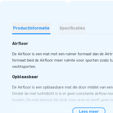
Productinformatie
Specificaties
Airfloor
De Airfloor is een mat met een ruimer formaat dan de Airtr
formaat bied de Airfloor meer ruimte voor sporten zoals tu
vechtsporten.
Opblaasbaar
De Airfloor is een opblaasbare mat die door middel van ee
Omdat de mat luchtdicht is is er geen constante airflow no
houden. De mat behoud zijn druk voor uren en heeft geen c
De druk van de mat is te regelen door middel van het ventie
Lees meer
mat wordt geleverd inclusief drukmeter. De drukmeter meet