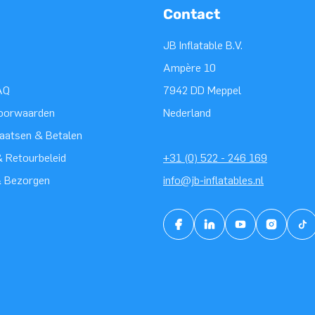
Contact
JB Inflatable B.V.
Ampère 10
AQ
7942 DD Meppel
oorwaarden
Nederland
laatsen & Betalen
 Retourbeleid
+31 (0) 522 - 246 169
& Bezorgen
info@jb-inflatables.nl