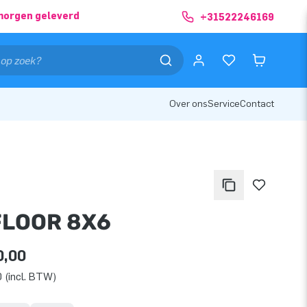
morgen geleverd
+31522246169
Over ons
Service
Contact
FLOOR 8X6
0,00
 (incl. BTW)