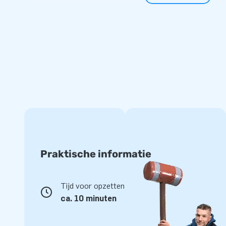
baan, een perfecte druk is van belang voor het juiste gebr
wordt aangesloten op het tweede ventiel van de baan als 
Door de structuur en stevige maar zachte top is de AirFloor
Gemak
Er is veel gemak bij het gebruik van de Airfloor. De mat is 
persoon te plaatsen. Na gebruik is de mat makkelijk leeg t
meegeleverde blower waarna de mat tot een compact pak
Praktische informatie
Tijd voor opzetten
ca. 10 minuten