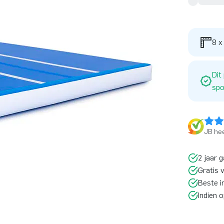
8 x
Dit
spo
JB hee
2 jaar g
Gratis 
Beste i
Indien 