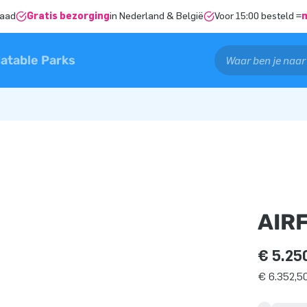
raad
Gratis bezorging
in Nederland & België
Voor 15:00 besteld =
latable Parks
AIR
€ 5.25
€ 6.352,50