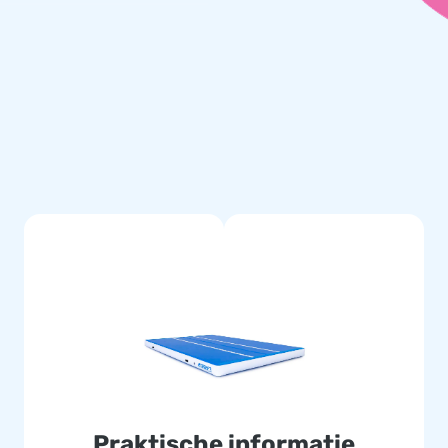
uik van de mat. De drukmeter
de mat wordt opgeblazen.
 een fijne manier van trainen.
makkelijk en snel door één
e halen door middel van de
ket kan worden opgevouwen.
Praktische informatie