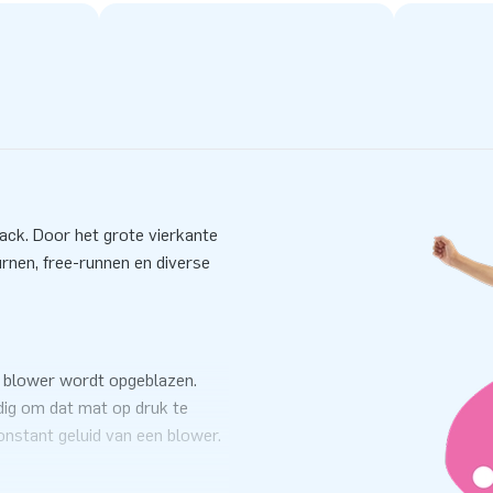
ack. Door het grote vierkante
rnen, free-runnen en diverse
n blower wordt opgeblazen.
dig om dat mat op druk te
onstant geluid van een blower.
l aan de zijkant van de mat. De
 precies de druk binnen in de