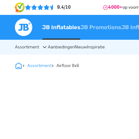
9.4/10
4000+
op voor
JB Inflatables
JB Promotions
JB Inf
Assortiment
Aanbiedingen
Nieuw
Inspiratie
Assortiment
Airfloor 8x6