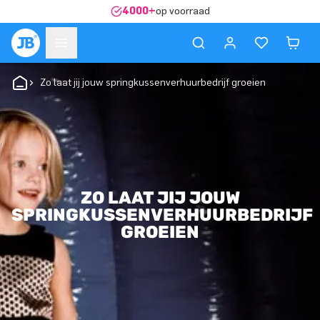
4000+
op voorraad
Zo laat jij jouw springkussenverhuurbedrijf groeien
ZO LAAT JIJ JOUW
SPRINGKUSSENVERHUURBEDRIJF
GROEIEN