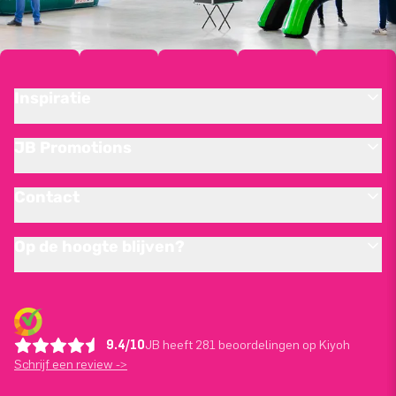
Inspiratie
JB Promotions
Contact
Op de hoogte blijven?
9.4/10
JB heeft 281 beoordelingen op Kiyoh
Schrijf een review ->