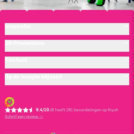
Inspiratie
JB Promotions
Contact
Op de hoogte blijven?
9.4/10
JB heeft 281 beoordelingen op Kiyoh
Schrijf een review ->