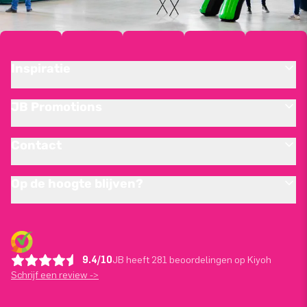
Inspiratie
JB Promotions
Contact
Op de hoogte blijven?
9.4/10
JB heeft 281 beoordelingen op Kiyoh
Schrijf een review ->