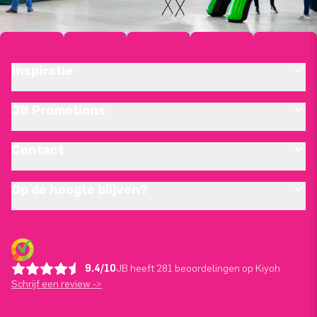
Inspiratie
JB Promotions
Contact
Op de hoogte blijven?
9.4/10
JB heeft 281 beoordelingen op Kiyoh
Schrijf een review ->