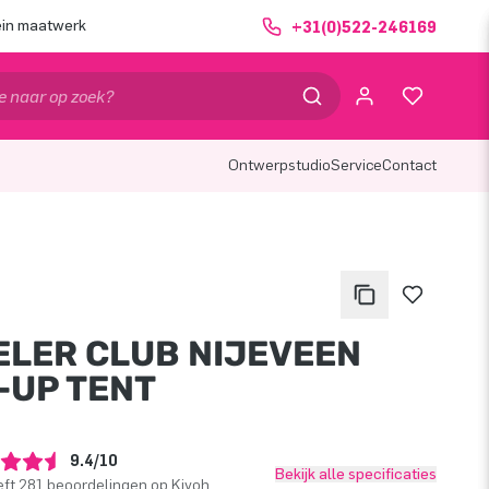
ein maatwerk
+31(0)522-246169
Ontwerpstudio
Service
Contact
ELER CLUB NIJEVEEN
-UP TENT
9.4/10
Bekijk alle specificaties
ft 281 beoordelingen op Kiyoh