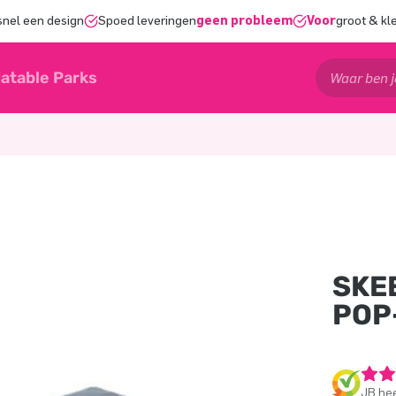
snel een design
Spoed leveringen
geen probleem
Voor
groot & kl
latable Parks
SKE
POP
JB hee