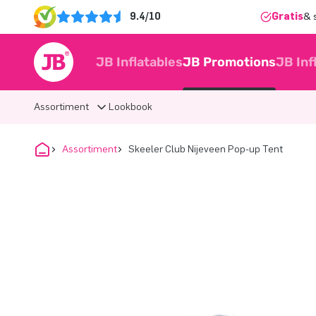
9.4/10
Gratis
& 
JB Inflatables
JB Promotions
JB Inf
Assortiment
Lookbook
Assortiment
Skeeler Club Nijeveen Pop-up Tent