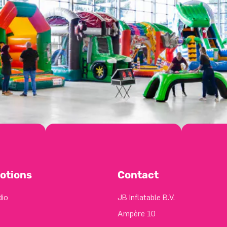
otions
Contact
dio
JB Inflatable B.V.
Ampère 10