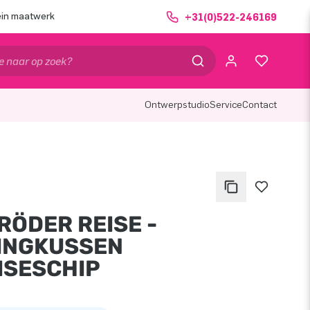
ein maatwerk
+31(0)522-246169
Ontwerpstudio
Service
Contact
RÖDER REISE -
INGKUSSEN
ISESCHIP