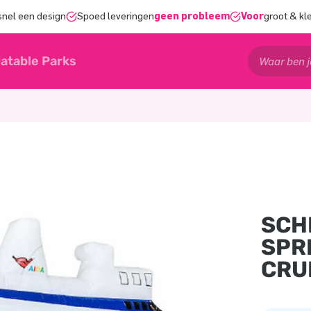
snel een design
Spoed leveringen
geen probleem
Voor
groot & kl
latable Parks
SCH
SPR
CRU