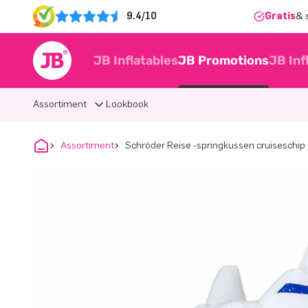
9.4/10
Gratis
& 
JB Inflatables
JB Promotions
JB Inf
Assortiment
Lookbook
Assortiment
Schröder Reise -springkussen cruiseschip