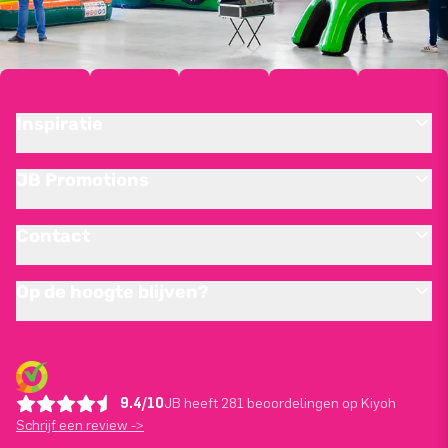
Inspiratie
JB Promotions
Contact
Op de hoogte blijven?
9.4/10
JB heeft 281 beoordelingen op Kiyoh
Schrijf een review ->