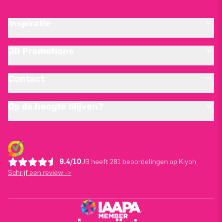
Inspiratie
JB Promotions
Contact
Op de hoogte blijven?
9.4/10
JB heeft 281 beoordelingen op Kiyoh
Schrijf een review ->