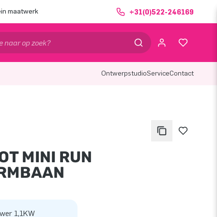
ein maatwerk
+31(0)522-246169
Ontwerpstudio
Service
Contact
OT MINI RUN
RMBAAN
wer 1,1KW