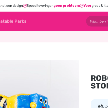
snel een design
Spoed leveringen
geen probleem
Voor
groot & kl
latable Parks
ROB
STO
Blo