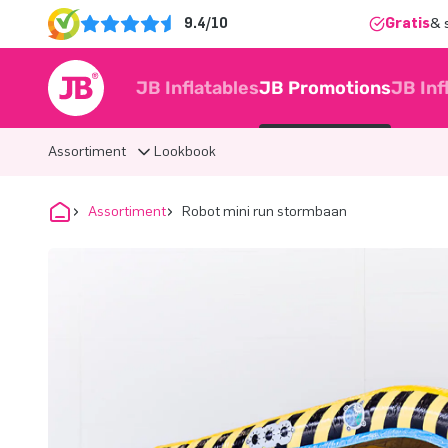
9.4/10
Gratis
& 
JB Inflatables
JB Promotions
JB Inf
Assortiment
Lookbook
Assortiment
Robot mini run stormbaan