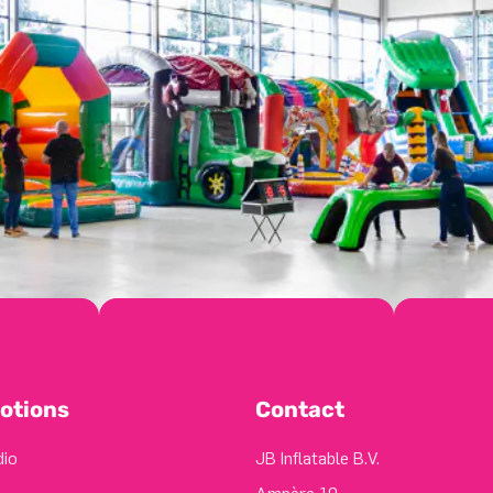
otions
Contact
dio
JB Inflatable B.V.