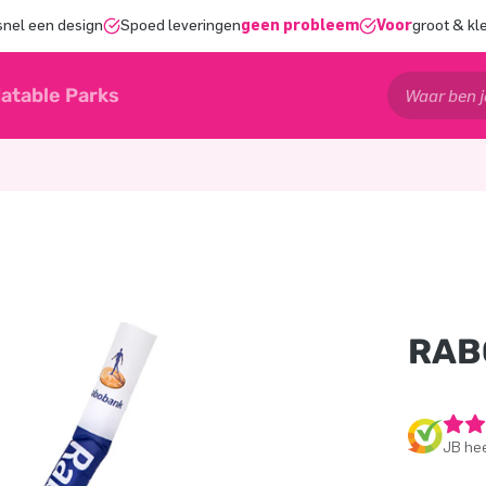
snel een design
Spoed leveringen
geen probleem
Voor
groot & kl
latable Parks
RAB
JB hee