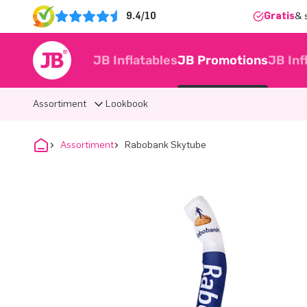
9.4/10
Gratis
& 
JB Inflatables
JB Promotions
JB Inf
Assortiment
Lookbook
Assortiment
Rabobank Skytube