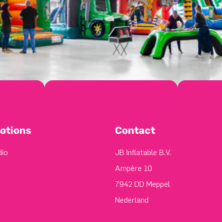
otions
Contact
dio
JB Inflatable B.V.
Ampère 10
7942 DD Meppel
Nederland