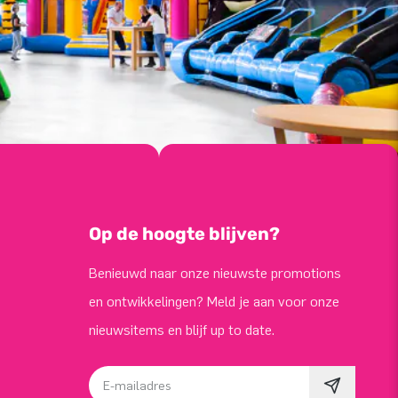
Op de hoogte blijven?
Benieuwd naar onze nieuwste promotions
en ontwikkelingen? Meld je aan voor onze
nieuwsitems en blijf up to date.
E-mailadres