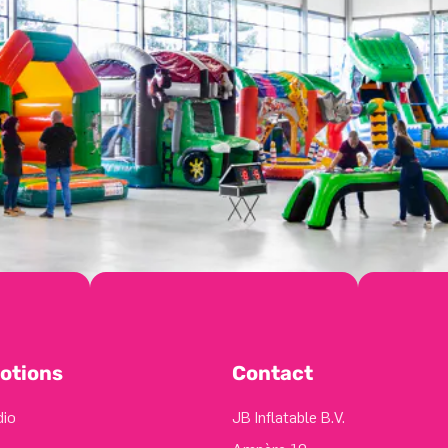
otions
Contact
dio
JB Inflatable B.V.