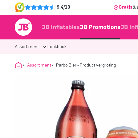
9.4/10
Gratis
& 
JB Inflatables
JB Promotions
JB Inf
Assortiment
Lookbook
Assortiment
Parbo Bier - Product vergroting