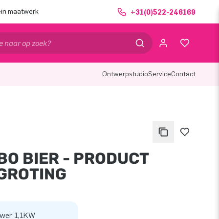
ein maatwerk
+31(0)522-246169
Ontwerpstudio
Service
Contact
BO BIER - PRODUCT
GROTING
wer 1,1KW