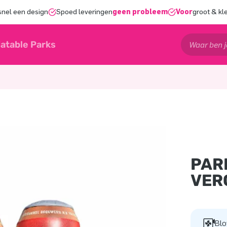
snel een design
Spoed leveringen
geen probleem
Voor
groot & kl
latable Parks
PAR
VER
Blo