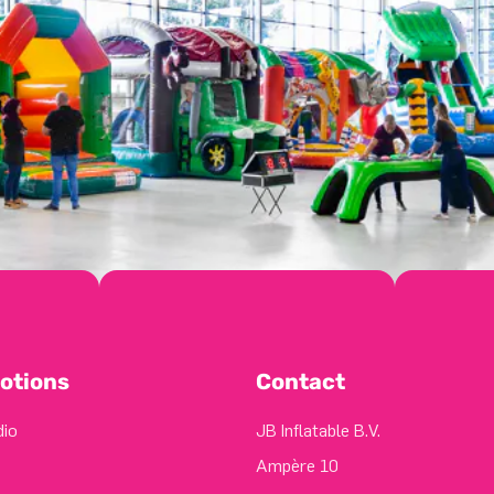
otions
Contact
dio
JB Inflatable B.V.
Ampère 10