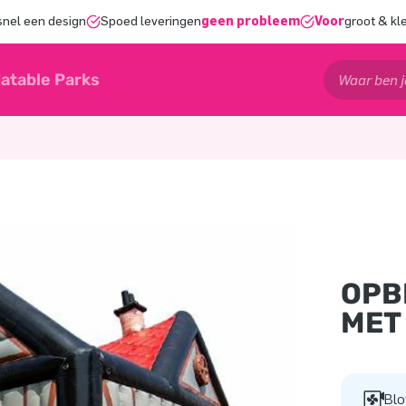
snel een design
Spoed leveringen
geen probleem
Voor
groot & kl
latable Parks
OPB
MET
Blo