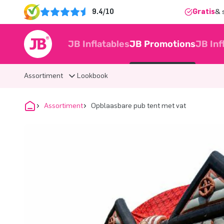
9.4/10
Gratis
& 
JB Inflatables
JB Promotions
JB Inf
Assortiment
Lookbook
Assortiment
Opblaasbare pub tent met vat