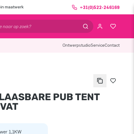
ein maatwerk
+31(0)522-246169
Ontwerpstudio
Service
Contact
LAASBARE PUB TENT
 VAT
wer 1,1KW