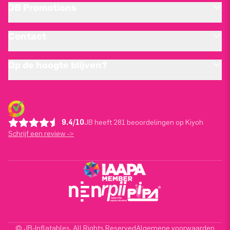
JB Promotions
Contact
Op de hoogte blijven?
9.4/10
JB heeft 281 beoordelingen op Kiyoh
Schrijf een review ->
© JB-Inflatables. All Rights Reserved
Algemene voorwaarden