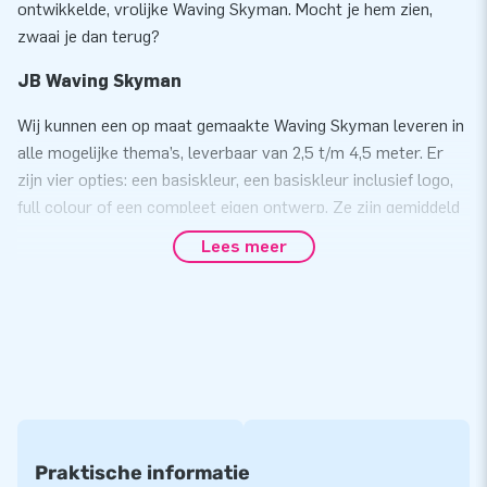
ontwikkelde, vrolijke Waving Skyman. Mocht je hem zien,
zwaai je dan terug?
JB Waving Skyman
Wij kunnen een op maat gemaakte Waving Skyman leveren in
alle mogelijke thema’s, leverbaar van 2,5 t/m 4,5 meter. Er
zijn vier opties: een basiskleur, een basiskleur inclusief logo,
full colour of een compleet eigen ontwerp. Ze zijn gemiddeld
laag in kosten en hebben een groot bereik.
Lees meer
Wat je ook bedenkt, alles is mogelijk met deze vrolijk
dansende, springende en zwaaiende reclamepoppen.
Wil je meer informatie over de op maat gemaakte Waving
Skyman? Neem dan contact met ons op.
Praktische informatie