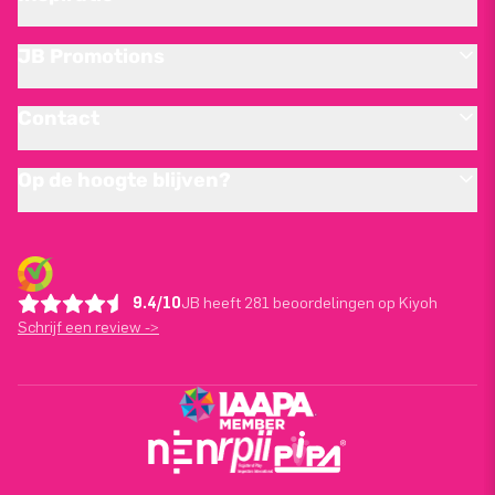
JB Promotions
Contact
Op de hoogte blijven?
9.4/10
JB heeft 281 beoordelingen op Kiyoh
Schrijf een review ->