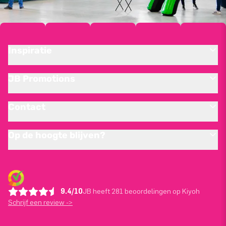
Inspiratie
JB Promotions
Contact
Op de hoogte blijven?
9.4/10
JB heeft 281 beoordelingen op Kiyoh
Schrijf een review ->