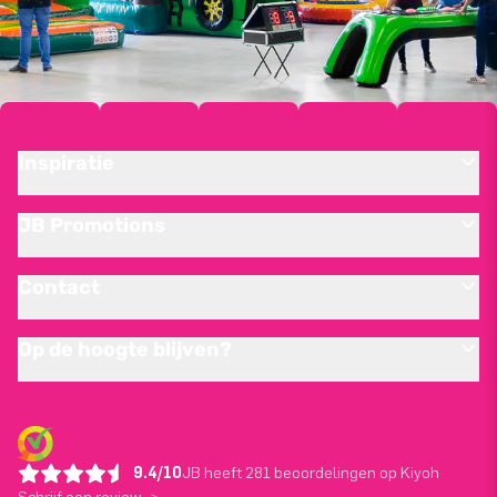
Inspiratie
JB Promotions
Contact
Op de hoogte blijven?
9.4/10
JB heeft 281 beoordelingen op Kiyoh