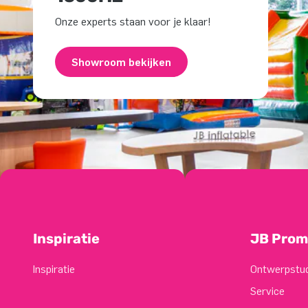
Onze experts staan voor je klaar!
Showroom bekijken
Inspiratie
JB Prom
Inspiratie
Ontwerpstu
Service