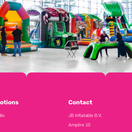
otions
Contact
dio
JB Inflatable B.V.
Ampère 10