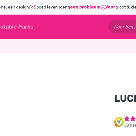
snel een design
Spoed leveringen
geen probleem
Voor
groot & kl
latable Parks
LUC
JB hee