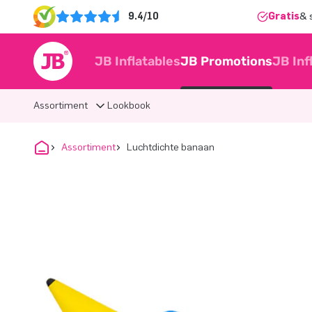
9.4/10
Gratis
& 
JB Inflatables
JB Promotions
JB Inf
Assortiment
Lookbook
Assortiment
Luchtdichte banaan