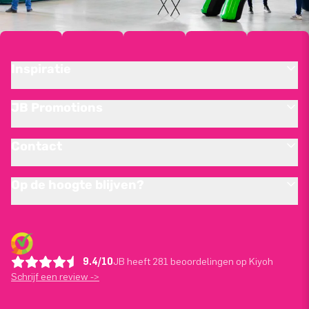
Inspiratie
JB Promotions
Contact
Op de hoogte blijven?
9.4/10
JB heeft 281 beoordelingen op Kiyoh
Schrijf een review ->