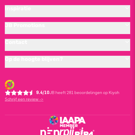
Inspiratie
JB Promotions
Contact
Op de hoogte blijven?
9.4/10
JB heeft 281 beoordelingen op Kiyoh
Schrijf een review ->