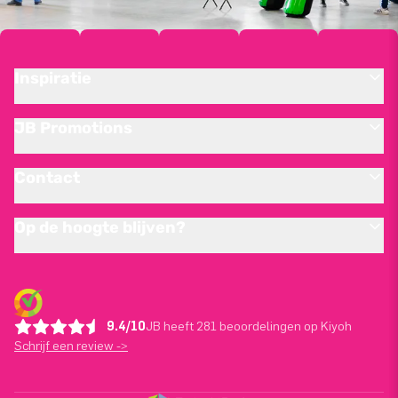
Inspiratie
JB Promotions
Contact
Op de hoogte blijven?
9.4/10
JB heeft 281 beoordelingen op Kiyoh
Schrijf een review ->