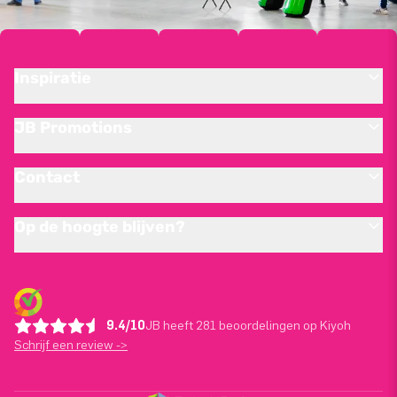
Inspiratie
JB Promotions
Contact
Op de hoogte blijven?
9.4/10
JB heeft 281 beoordelingen op Kiyoh
Schrijf een review ->