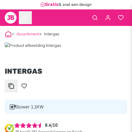
Gratis
& snel een design
Assortiment
Intergas
INTERGAS
Blower 1,1KW
9.4/10
JB heeft 281 beoordelingen op Kiyoh