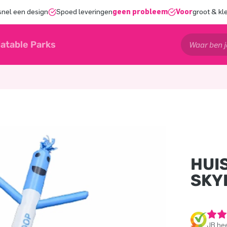
snel een design
Spoed leveringen
geen probleem
Voor
groot & kl
latable Parks
HUI
SKY
JB hee