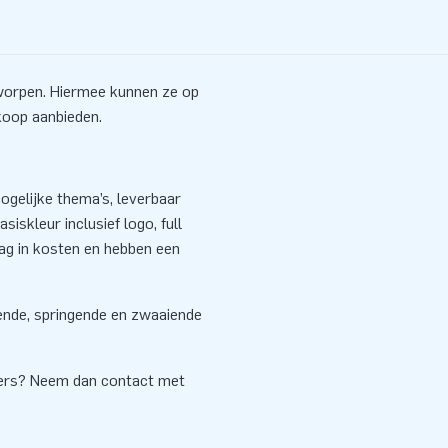
worpen. Hiermee kunnen ze op
koop aanbieden.
gelijke thema’s, leverbaar
siskleur inclusief logo, full
aag in kosten en hebben een
sende, springende en zwaaiende
cers? Neem dan contact met