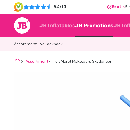
9.4/10
Gratis
& 
JB Inflatables
JB Promotions
JB Inf
Assortiment
Lookbook
Assortiment
HuisMarct Makelaars Skydancer