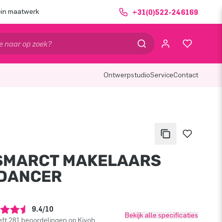
ein maatwerk
+31(0)522-246169
Ontwerpstudio
Service
Contact
SMARCT MAKELAARS
DANCER
9.4/10
Bekijk alle specificaties
ft 281 beoordelingen op Kiyoh