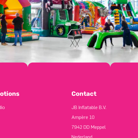
otions
Contact
dio
JB Inflatable B.V.
Ampère 10
7942 DD Meppel
Nederland