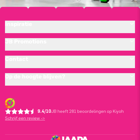
Inspiratie
JB Promotions
Contact
Op de hoogte blijven?
9.4/10
JB heeft 281 beoordelingen op Kiyoh
Schrijf een review ->