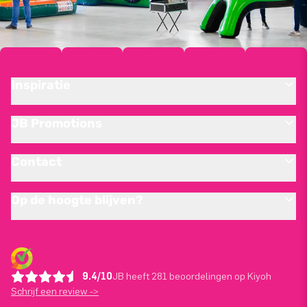
Inspiratie
JB Promotions
Contact
Op de hoogte blijven?
9.4/10
JB heeft 281 beoordelingen op Kiyoh
Schrijf een review ->