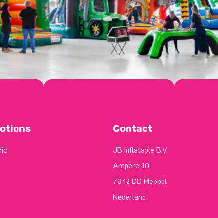
otions
Contact
dio
JB Inflatable B.V.
Ampère 10
7942 DD Meppel
Nederland