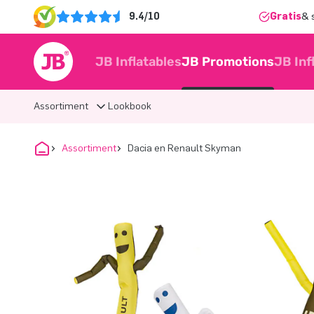
9.4/10
Gratis
& 
JB Inflatables
JB Promotions
JB Inf
Assortiment
Lookbook
Assortiment
Dacia en Renault Skyman