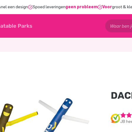
snel een design
Spoed leveringen
geen probleem
Voor
groot & kl
latable Parks
DAC
JB hee