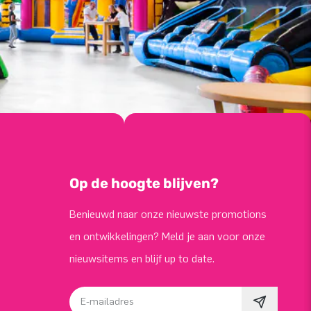
Op de hoogte blijven?
Benieuwd naar onze nieuwste promotions
en ontwikkelingen? Meld je aan voor onze
nieuwsitems en blijf up to date.
E-mailadres