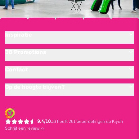
Inspiratie
JB Promotions
Contact
Op de hoogte blijven?
9.4/10
JB heeft 281 beoordelingen op Kiyoh
Schrijf een review ->