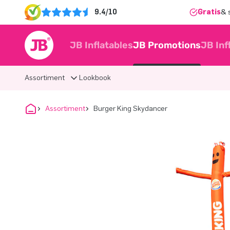
9.4/10
Gratis
& 
JB Inflatables
JB Promotions
JB Inf
Assortiment
Lookbook
Assortiment
Burger King Skydancer