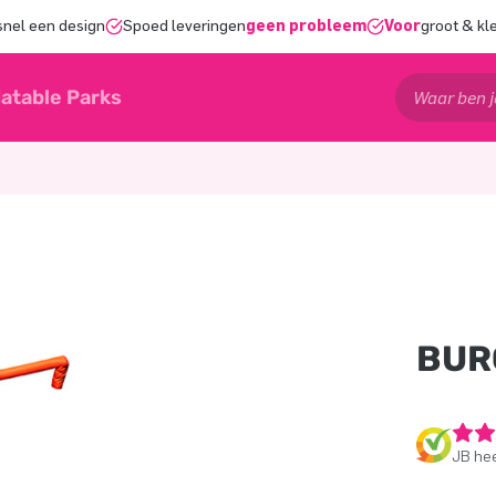
snel een design
Spoed leveringen
geen probleem
Voor
groot & kl
latable Parks
BUR
JB hee