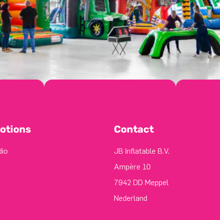
otions
Contact
dio
JB Inflatable B.V.
Ampère 10
7942 DD Meppel
Nederland