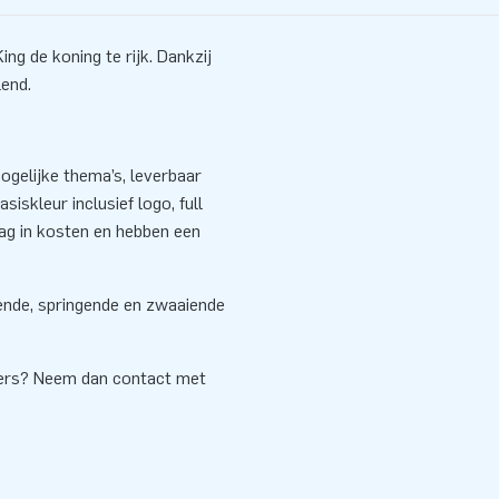
ng de koning te rijk. Dankzij
lend.
gelijke thema’s, leverbaar
siskleur inclusief logo, full
aag in kosten en hebben een
sende, springende en zwaaiende
cers? Neem dan contact met