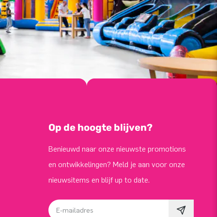
Op de hoogte blijven?
Benieuwd naar onze nieuwste promotions
en ontwikkelingen? Meld je aan voor onze
nieuwsitems en blijf up to date.
E-mailadres