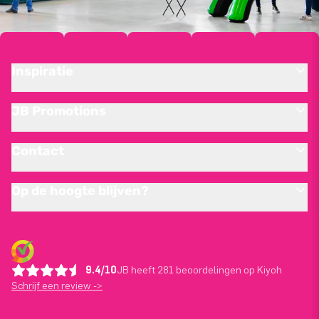
Inspiratie
JB Promotions
Contact
Op de hoogte blijven?
9.4/10
JB heeft 281 beoordelingen op Kiyoh
Schrijf een review ->