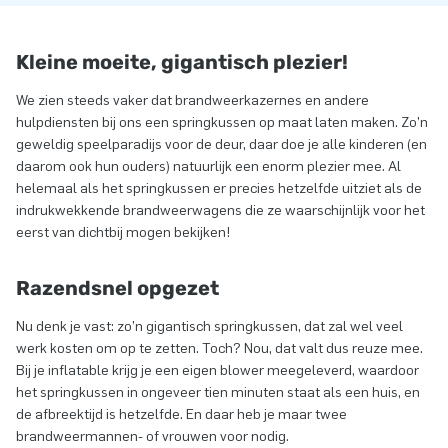
Kleine moeite, gigantisch plezier!
We zien steeds vaker dat brandweerkazernes en andere
hulpdiensten bij ons een springkussen op maat laten maken. Zo’n
geweldig speelparadijs voor de deur, daar doe je alle kinderen (en
daarom ook hun ouders) natuurlijk een enorm plezier mee. Al
helemaal als het springkussen er precies hetzelfde uitziet als de
indrukwekkende brandweerwagens die ze waarschijnlijk voor het
eerst van dichtbij mogen bekijken!
Razendsnel opgezet
Nu denk je vast: zo’n gigantisch springkussen, dat zal wel veel
werk kosten om op te zetten. Toch? Nou, dat valt dus reuze mee.
Bij je inflatable krijg je een eigen blower meegeleverd, waardoor
het springkussen in ongeveer tien minuten staat als een huis, en
de afbreektijd is hetzelfde. En daar heb je maar twee
brandweermannen- of vrouwen voor nodig.