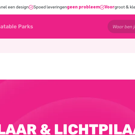
snel een design
Spoed leveringen
geen probleem
Voor
groot & kl
latable Parks
LAAR & LICHTPIL