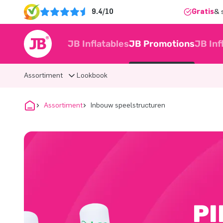
9.4/10
Gratis
& 
JB Inflatables
JB Promotions
JB Inf
Assortiment
Lookbook
Assortiment
Inbouw speelstructuren
PI