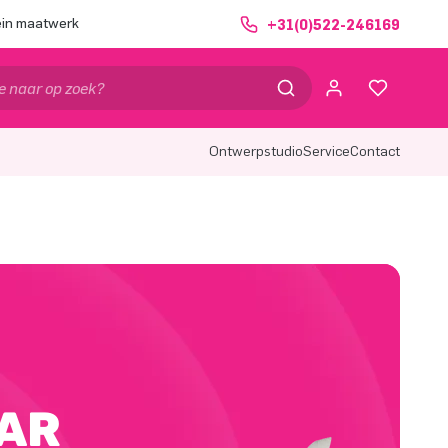
ein maatwerk
+31(0)522-246169
Ontwerpstudio
Service
Contact
AAR