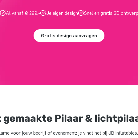
Al vanaf € 299,-
Je eigen design
Snel en gratis 3D ontwer
Gratis design aanvragen
 gemaakte Pilaar & lichtpila
ame voor jouw bedrijf of evenement: je vindt het bij JB Inflatables.