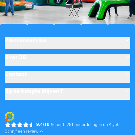
Klantenservice
Over JB
Contact
Op de hoogte blijven?
9.4/10
JB heeft 281 beoordelingen op Kiyoh
Schrijf een review ->