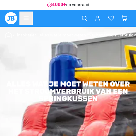
4000+
op voorraad
Inspiratie
Alles wat je moet weten over het stroomverbruik 
ALLES WAT JE MOET WETEN OVER
HET STROOMVERBRUIK VAN EEN
SPRINGKUSSEN